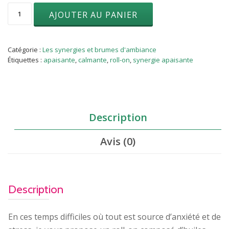
quantité
AJOUTER AU PANIER
de
Synergie
Roll-
on
Catégorie :
Les synergies et brumes d'ambiance
«
Étiquettes :
apaisante
,
calmante
,
roll-on
,
synergie apaisante
Paix
intérieure
»
Description
Avis (0)
Description
En ces temps difficiles où tout est source d’anxiété et de