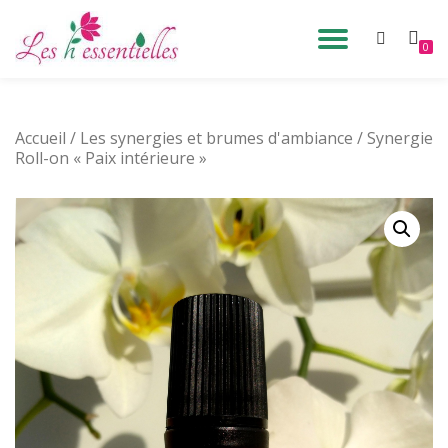
DÉPLIE
0
Aller
au
LA
contenu
Accueil
/
Les synergies et brumes d'ambiance
NAVIG
/ Synergie
Roll-on « Paix intérieure »