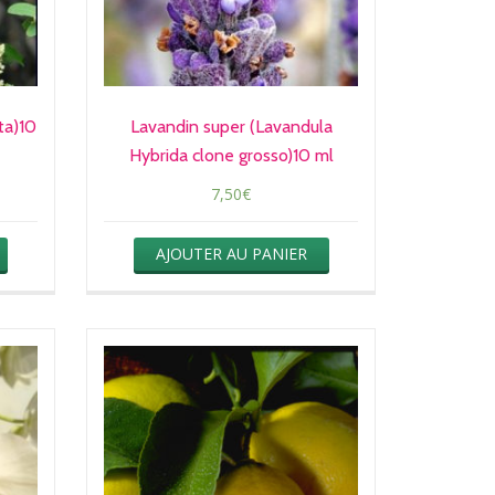
ata)10
Lavandin super (Lavandula
Hybrida clone grosso)10 ml
7,50
€
AJOUTER AU PANIER