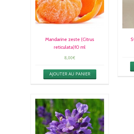
Mandarine zeste (Citrus
S
reticulata)10 ml
8,00
€
AJOUTER AU PANIER