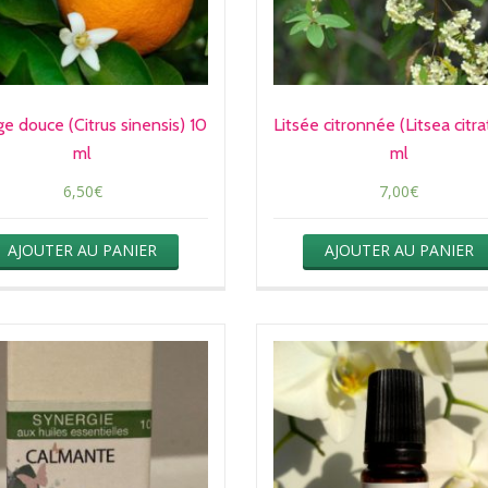
e douce (Citrus sinensis) 10
Litsée citronnée (Litsea citr
ml
ml
6,50
€
7,00
€
AJOUTER AU PANIER
AJOUTER AU PANIER