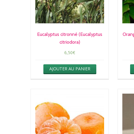
Eucalyptus citronné (Eucalyptus
Orang
citriodora)
6,50
€
AJOUTER AU PANIER