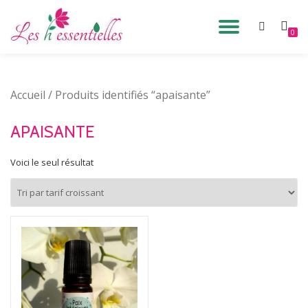
DÉPLIE
0
Aller
au
LA
contenu
Accueil
/ Produits identifiés “apaisante”
NAVIG
APAISANTE
Voici le seul résultat