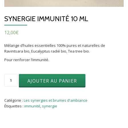
SYNERGIE IMMUNITÉ 10 ML
12,00
€
Mélange d’huiles essentielles 100% pures et naturelles de
Ravintsara bio, Eucalyptus radié bio, Tea tree bio.
Pour renforcer l’immunité.
quantité
AJOUTER AU PANIER
de
Synergie
immunité
10
Catégorie :
Les synergies et brumes d'ambiance
ML
Étiquettes :
immunité
,
synergie