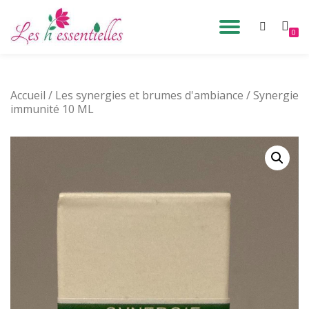
DÉPLIE
0
Aller
au
LA
contenu
Accueil
/
Les synergies et brumes d'ambiance
NAVIG
/ Synergie
immunité 10 ML