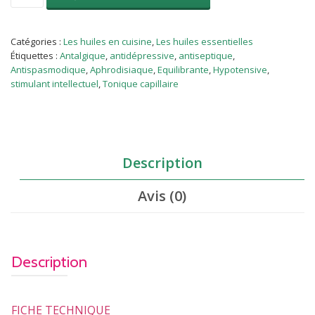
Ylang-
Ylang
(Cananga
Catégories :
Les huiles en cuisine
,
Les huiles essentielles
odorata)10
Étiquettes :
Antalgique
,
antidépressive
,
antiseptique
,
ml
Antispasmodique
,
Aphrodisiaque
,
Equilibrante
,
Hypotensive
,
stimulant intellectuel
,
Tonique capillaire
Description
Avis (0)
Description
FICHE TECHNIQUE