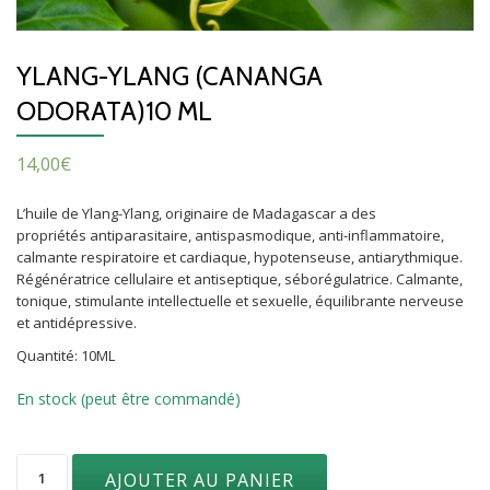
YLANG-YLANG (CANANGA
ODORATA)10 ML
14,00
€
L’huile de Ylang-Ylang, originaire de Madagascar a des
propriétés antiparasitaire, antispasmodique, anti-inflammatoire,
calmante respiratoire et cardiaque, hypotenseuse, antiarythmique.
Régénératrice cellulaire et antiseptique, séborégulatrice. Calmante,
tonique, stimulante intellectuelle et sexuelle, équilibrante nerveuse
et antidépressive.
Quantité: 10ML
En stock (peut être commandé)
quantité
AJOUTER AU PANIER
de