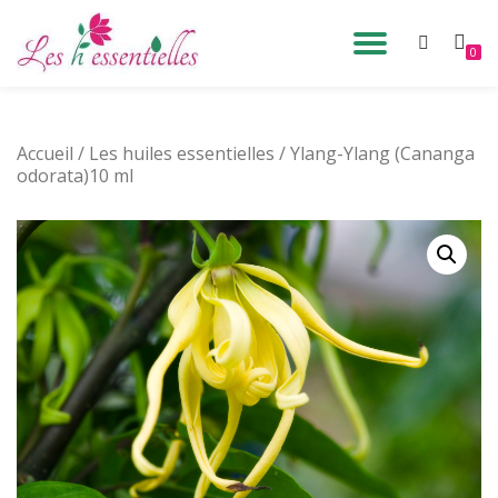
DÉPLIE
0
Aller
au
LA
contenu
Accueil
/
Les huiles essentielles
/ Ylang-Ylang (Cananga
NAVIG
odorata)10 ml