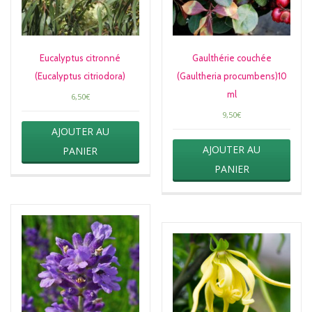
Eucalyptus citronné
Gaulthérie couchée
(Eucalyptus citriodora)
(Gaultheria procumbens)10
ml
6,50
€
9,50
€
AJOUTER AU
AJOUTER AU
PANIER
PANIER