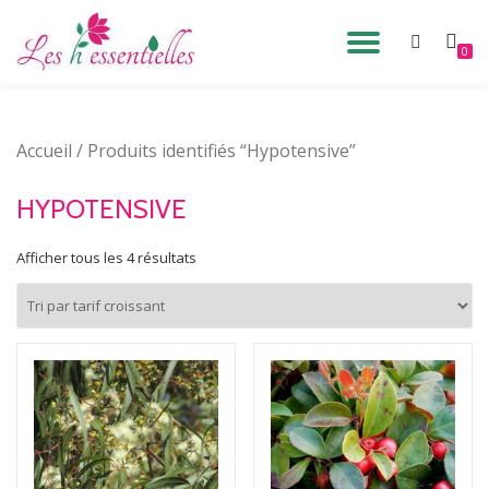
DÉPLIE
0
Aller
au
LA
contenu
Accueil
/ Produits identifiés “Hypotensive”
NAVIG
HYPOTENSIVE
Afficher tous les 4 résultats