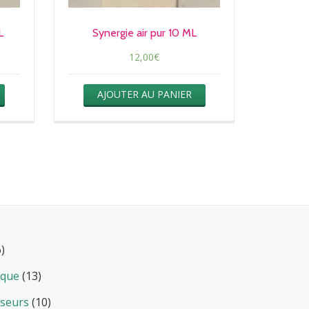
L
Synergie air pur 10 ML
12,00
€
AJOUTER AU PANIER
6)
ique
(13)
useurs
(10)