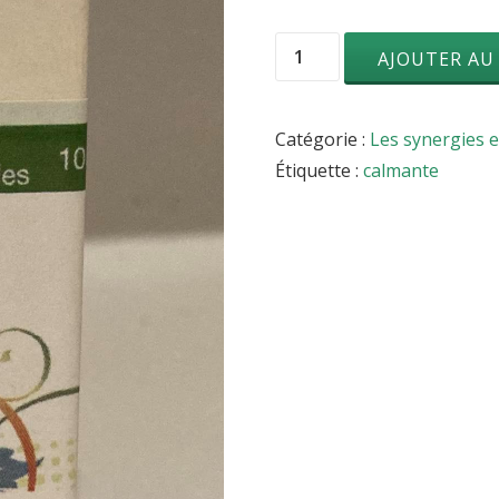
quantité
AJOUTER AU
de
Synergie
Catégorie :
Les synergies 
calmante
Étiquette :
calmante
10
ML