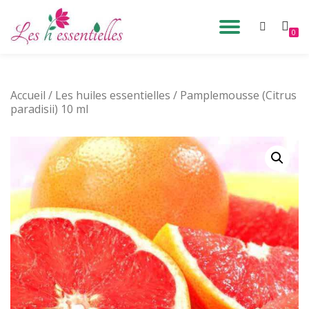
DÉPLIE
0
Aller
au
LA
contenu
Accueil
/
Les huiles essentielles
/ Pamplemousse (Citrus
NAVIG
paradisii) 10 ml