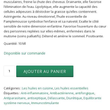
musculaires, freine la chute des cheveux. Drainante, elle favorise
l’élimination de l’eau. Lipolytique, elle augmente la capacité des
cellules adipeuses à déstocker la graisse qu’elles contiennent.
Astringente. Au niveau émotionnel, l’huile essentielle de
Pamplemousse symbolise l’enfance et sa naïveté; Exalte le côté
sensible de notre dimension enfantine. Favorise l’ouverture du cœur
des personnes repliées sur elles-mêmes, enfermées dans le
mutisme (soins palliatifs). Détend et amène le sommeil. Positivante.
Quantité: 10 Ml
Disponible sur commande
quantité
AJOUTER AU PANIER
de
Pamplemousse
(Citrus
paradisii)
Catégories :
Les huiles en cuisine
,
Les huiles essentielles
10
Étiquettes :
Anti-inflammatoire
,
Antibactérienne
,
antifongique
,
ml
Antiparasitaire
,
antiseptique
,
Délassante
,
Diurétique
,
Equilibrante
système nerveux
,
Immunostimulante