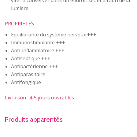
vite : à conserver dans un endroit sec et à l’abri de la
lumière.
PROPRIETES
Equilibrante du système nerveux +++
Immunostimulante +++
Anti-inflammatoire +++
Antiseptique +++
Antibactérienne +++
Antiparasitaire
Antifongique
Livraison : 4-5 jours ouvrables
Produits apparentés