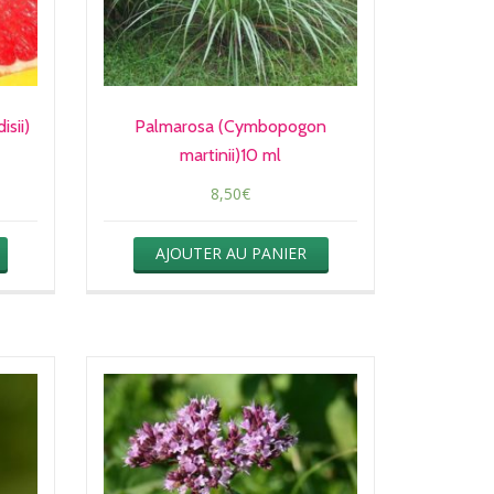
sii)
Palmarosa (Cymbopogon
martinii)10 ml
8,50
€
AJOUTER AU PANIER