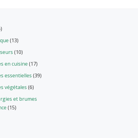
6)
ique
(13)
useurs
(10)
es en cuisine
(17)
es essentielles
(39)
es végétales
(6)
rgies et brumes
nce
(15)