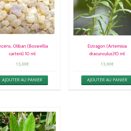
ncens, Oliban (Boswellia
Estragon (Artemisia
carterii) 10 ml
dracunculus)10 ml
13,00
€
13,00
€
AJOUTER AU PANIER
AJOUTER AU PANIER