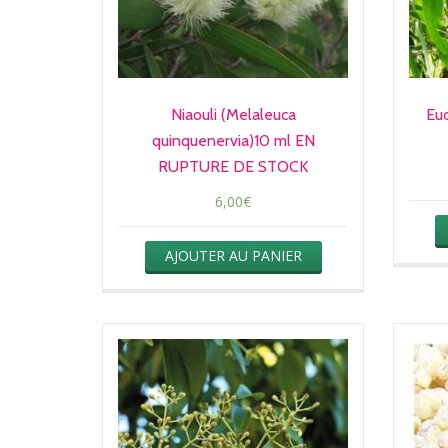
Niaouli (Melaleuca
Euc
quinquenervia)10 ml EN
RUPTURE DE STOCK
6,00
€
AJOUTER AU PANIER