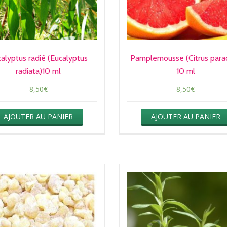
alyptus radié (Eucalyptus
Pamplemousse (Citrus paradi
radiata)10 ml
10 ml
8,50
€
8,50
€
AJOUTER AU PANIER
AJOUTER AU PANIER