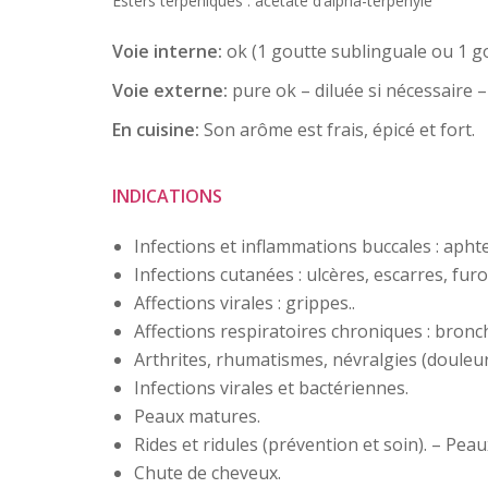
Esters terpéniques : acétate d’alpha-terpényle
Voie interne:
ok (1 goutte sublinguale ou 1 go
Voie externe:
pure ok – diluée si nécessaire 
En cuisine:
Son arôme est frais, épicé et fort.
INDICATIONS
Infections et inflammations buccales : aphte
Infections cutanées : ulcères, escarres, furo
Affections virales : grippes..
Affections respiratoires chroniques : bronc
Arthrites, rhumatismes, névralgies (douleurs
Infections virales et bactériennes.
Peaux matures.
Rides et ridules (prévention et soin). – Pe
Chute de cheveux.