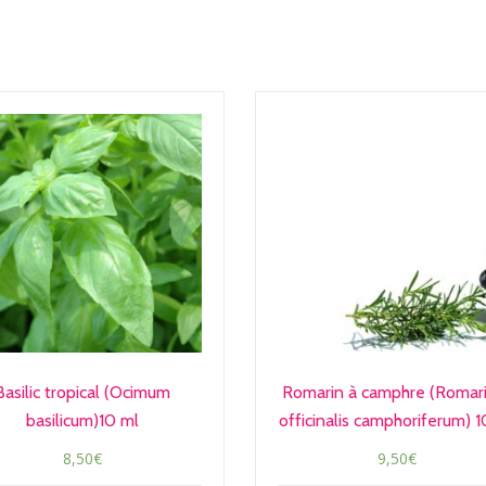
Basilic tropical (Ocimum
Romarin à camphre (Romar
basilicum)10 ml
officinalis camphoriferum) 
8,50
€
9,50
€