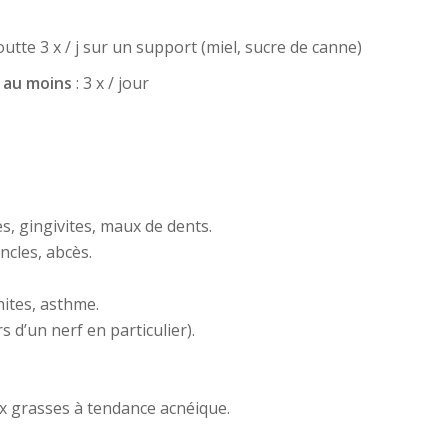
utte 3 x / j sur un support (miel, sucre de canne)
–
au moins
: 3 x / jour
s, gingivites, maux de dents.
ncles, abcès.
hites, asthme.
 d’un nerf en particulier).
aux grasses à tendance acnéique.