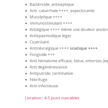
Bactéricide, antiseptique
Anti -catarrhale ++++, expectorante
Mucolytique ++++
Immunostimulant ++++
Antalgique ++++ même une douleur ancie
Antispasmodique léger
Cicatrisant
Antinévralgique ++++
sciatique ++++
Fongicide +++
Anti hématome efficace, bleus, entorses (équ
Anti dégénérescence
Antiputride, carminative
Fébrifuge
Anti-infectieuse
Livraison : 4-5 jours ouvrables