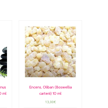
inus
Encens, Oliban (Boswellia
10 ml
carterii) 10 ml
13,00
€