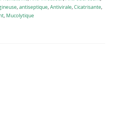
gineuse
,
antiseptique
,
Antivirale
,
Cicatrisante
,
nt
,
Mucolytique