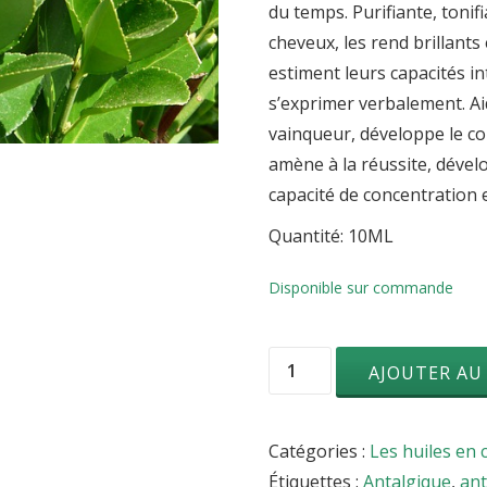
du temps. Purifiante, tonif
cheveux, les rend brillants
estiment leurs capacités int
s’exprimer verbalement. Ai
vainqueur, développe le c
amène à la réussite, dévelop
capacité de concentration 
Quantité: 10ML
Disponible sur commande
quantité
AJOUTER AU
de
Laurier
Catégories :
Les huiles en 
noble
Étiquettes :
Antalgique
,
an
(Laurus