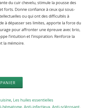
iante du cuir chevelu, stimule la pousse des
 et forts. Donne confiance à ceux qui sous-
ellectuelles ou qui ont des difficultés à
de à dépasser ses limites, apporte la force du
ourage pour affronter une épreuve avec brio,
pe l’intuition et l’inspiration. Renforce la
et la mémoire.
 PANIER
cuisine
,
Les huiles essentielles
ti-hématome
,
Anti-infectieux
,
Anti-sclérosant
,