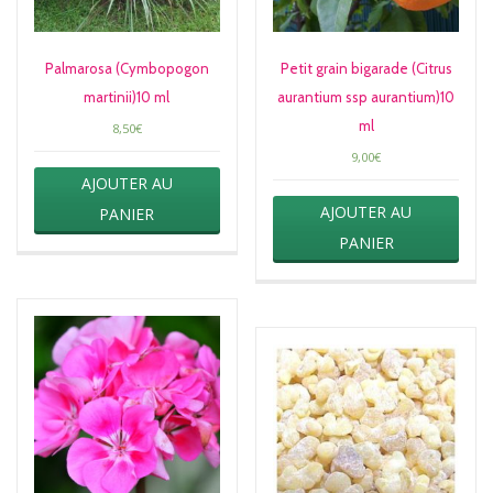
Palmarosa (Cymbopogon
Petit grain bigarade (Citrus
martinii)10 ml
aurantium ssp aurantium)10
ml
8,50
€
9,00
€
AJOUTER AU
AJOUTER AU
PANIER
PANIER