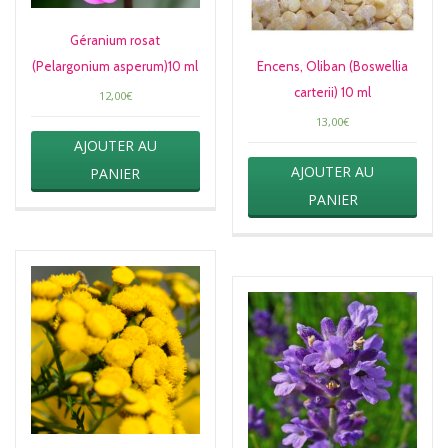
Géranium rosat
(Pelargonium asperum)10 ml
Encens, Oliban (Boswellia
carterii) 10 ml
12,00
€
13,00
€
AJOUTER AU
AJOUTER AU
PANIER
PANIER