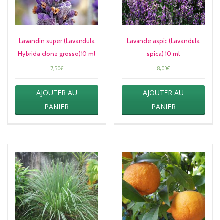
Lavandin super (Lavandula
Lavande aspic (Lavandula
Hybrida clone grosso)10 ml
spica) 10 ml
7,50
€
8,00
€
AJOUTER AU
AJOUTER AU
PANIER
PANIER