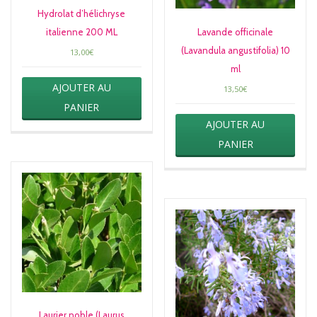
Hydrolat d’hélichryse
italienne 200 ML
Lavande officinale
(Lavandula angustifolia) 10
13,00
€
ml
AJOUTER AU
13,50
€
PANIER
AJOUTER AU
PANIER
Laurier noble (Laurus