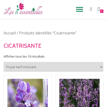
DÉPLIE
0
Aller
au
LA
contenu
Accueil
/ Produits identifiés “Cicatrisante”
NAVIG
CICATRISANTE
Afficher tous les 10 résultats