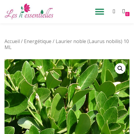
DÉPLIE
0
Aller
au
LA
contenu
Accueil
/
Energétique
/ Laurier noble (Laurus nobilis) 10
NAVIG
ML