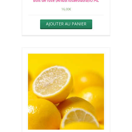
Bois de rose (Aniba rosaeodora)10 ML
16,00
€
AJOUTER AU PANIER