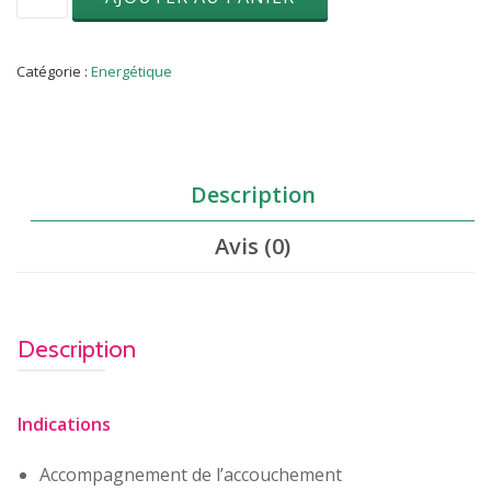
de
Laurier
noble
(Laurus
Catégorie :
Energétique
nobilis)
10
ML
Description
Avis (0)
Description
Indications
Accompagnement de l’accouchement