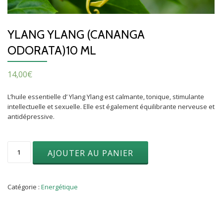
YLANG YLANG (CANANGA
ODORATA)10 ML
14,00
€
L’huile essentielle d’ Ylang Ylang est calmante, tonique, stimulante
intellectuelle et sexuelle. Elle est également équilibrante nerveuse et
antidépressive.
quantité
AJOUTER AU PANIER
de
Ylang
Ylang
(Cananga
Catégorie :
Energétique
odorata)10
ML