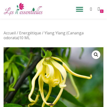
DÉPLIE
0
Aller
au
LA
contenu
Accueil
/
Energétique
/ Ylang Ylang (Cananga
NAVIG
odorata)10 ML