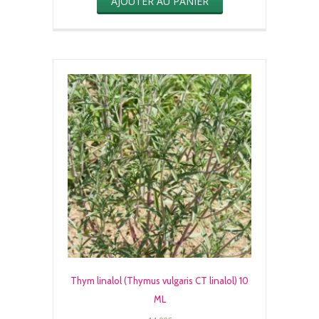
AJOUTER AU PANIER
Thym linalol (Thymus vulgaris CT linalol) 10
ML