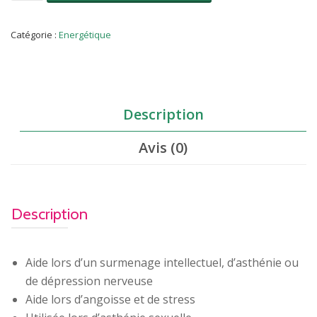
Bois
de
rose
Catégorie :
Energétique
(Aniba
rosaeodora)10
ML
Description
Avis (0)
Description
Aide lors d’un surmenage intellectuel, d’asthénie ou
de dépression nerveuse
Aide lors d’angoisse et de stress