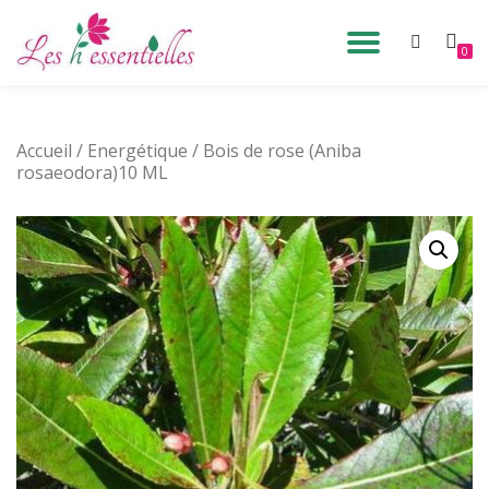
DÉPLIE
0
Aller
au
LA
contenu
Accueil
/
Energétique
/ Bois de rose (Aniba
NAVIG
rosaeodora)10 ML