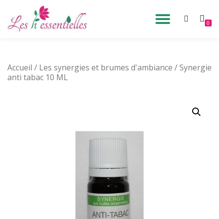
DÉPLIE
0
Aller
au
LA
contenu
Accueil
/
Les synergies et brumes d'ambiance
NAVIG
/ Synergie
anti tabac 10 ML