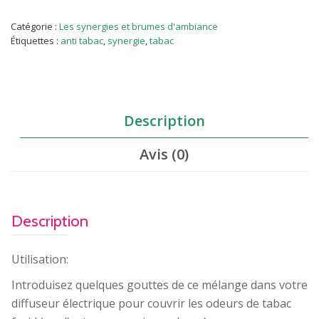
anti
tabac
Catégorie :
Les synergies et brumes d'ambiance
10
Étiquettes :
anti tabac
,
synergie
,
tabac
ML
Description
Avis (0)
Description
Utilisation:
Introduisez quelques gouttes de ce mélange dans votre
diffuseur électrique pour couvrir les odeurs de tabac