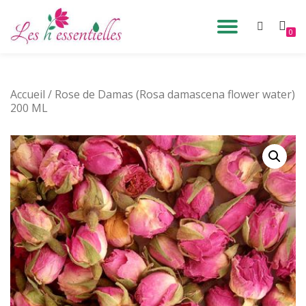
DÉPLIE
0
Aller
au
LA
contenu
Accueil
/ Rose de Damas (Rosa damascena flower water)
NAVIG
200 ML