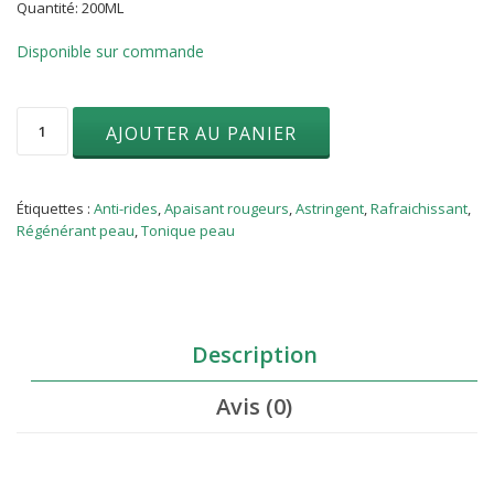
Quantité: 200ML
Disponible sur commande
quantité
AJOUTER AU PANIER
de
Rose
de
Damas
Étiquettes :
Anti-rides
,
Apaisant rougeurs
,
Astringent
,
Rafraichissant
,
(Rosa
Régénérant peau
,
Tonique peau
damascena
flower
water)
200
ML
Description
Avis (0)