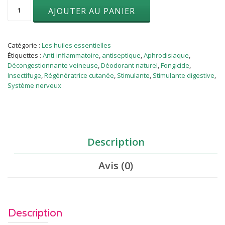
quantité
AJOUTER AU PANIER
de
Patchouli
(Pogostemon
cablin)
Catégorie :
Les huiles essentielles
10
Étiquettes :
Anti-inflammatoire
,
antiseptique
,
Aphrodisiaque
,
ml
Décongestionnante veineuse
,
Déodorant naturel
,
Fongicide
,
Insectifuge
,
Régénératrice cutanée
,
Stimulante
,
Stimulante digestive
,
Système nerveux
Description
Avis (0)
Description