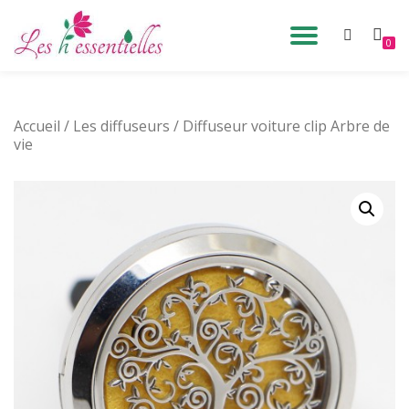
DÉPLIE
0
Aller
au
LA
contenu
Accueil
/
Les diffuseurs
/ Diffuseur voiture clip Arbre de
NAVIG
vie