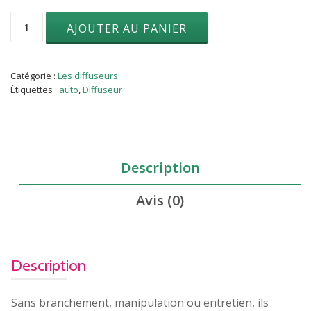
quantité
AJOUTER AU PANIER
de
Diffuseur
voiture
clip
Catégorie :
Les diffuseurs
Arbre
Étiquettes :
auto
,
Diffuseur
de
vie
Description
Avis (0)
Description
Sans branchement, manipulation ou entretien, ils