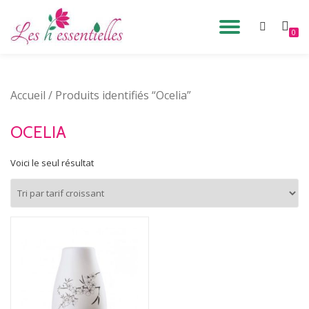
DÉPLIE
0
Aller
au
LA
contenu
Accueil
/ Produits identifiés “Ocelia”
NAVIG
OCELIA
Voici le seul résultat