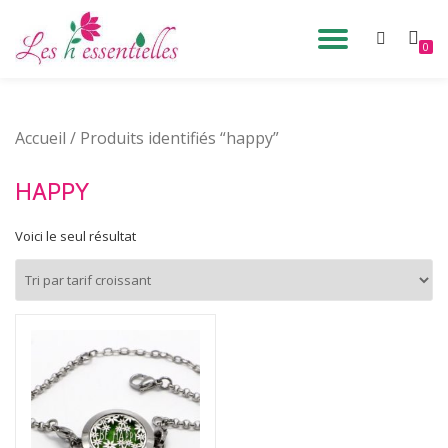
DÉPLIE
0
Aller
au
LA
contenu
Accueil
/ Produits identifiés “happy”
NAVIG
HAPPY
Voici le seul résultat