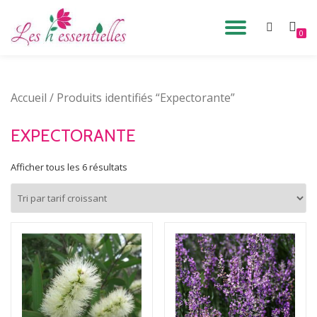
DÉPLIE
0
Aller
au
LA
contenu
Accueil
/ Produits identifiés “Expectorante”
NAVIG
EXPECTORANTE
Afficher tous les 6 résultats