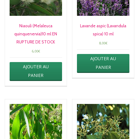
Niaouli (Melaleuca
Lavande aspic (Lavandula
quinquenervia)10 ml EN
spica) 10 ml
RUPTURE DE STOCK
8,00
€
6,00
€
AJOUTER AU
AJOUTER AU
PANIER
PANIER