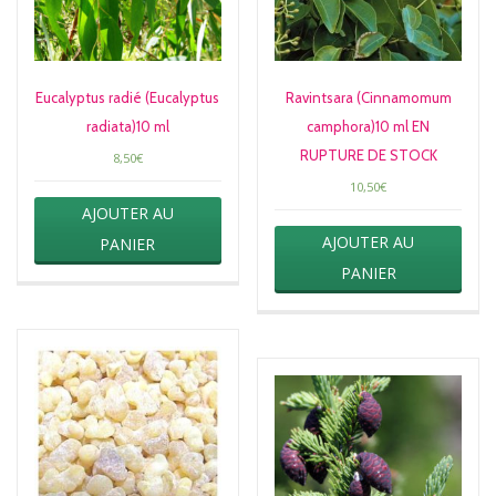
Eucalyptus radié (Eucalyptus
Ravintsara (Cinnamomum
radiata)10 ml
camphora)10 ml EN
RUPTURE DE STOCK
8,50
€
10,50
€
AJOUTER AU
AJOUTER AU
PANIER
PANIER