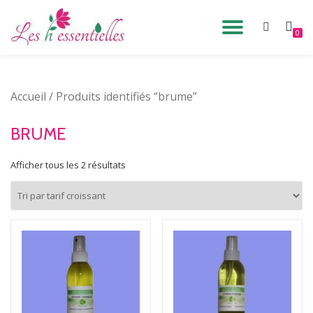
DÉPLIE
0
Aller
au
LA
contenu
Accueil
/ Produits identifiés “brume”
NAVIG
BRUME
Afficher tous les 2 résultats