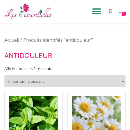
DÉPLIE
0
Aller
au
LA
contenu
Accueil
/ Produits identifiés “antidouleur”
NAVIG
ANTIDOULEUR
Afficher tous les 2 résultats