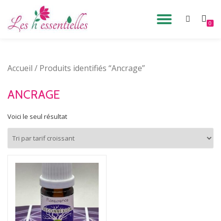
DÉPLIE
0
Aller
au
LA
contenu
Accueil
/ Produits identifiés “Ancrage”
NAVIG
ANCRAGE
Voici le seul résultat