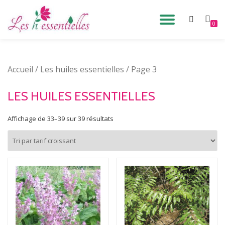
DÉPLIE
0
Aller
au
LA
contenu
Accueil
/
Les huiles essentielles
/ Page 3
NAVIG
LES HUILES ESSENTIELLES
Affichage de 33–39 sur 39 résultats