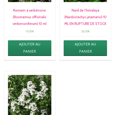
Romarin à verbénone
Nard de l’himalaya
(Rosmarinus officinalis
(Nardostachys jatamansi) 10
verbenoniferum) 10 ml
ML EN RUPTURE DE STOCK
19,00
€
26,50
€
AJOUTER AU
AJOUTER AU
PANIER
PANIER