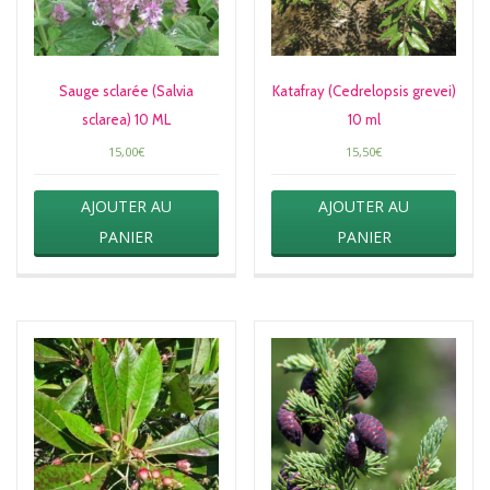
Sauge sclarée (Salvia
Katafray (Cedrelopsis grevei)
sclarea) 10 ML
10 ml
15,00
€
15,50
€
AJOUTER AU
AJOUTER AU
PANIER
PANIER