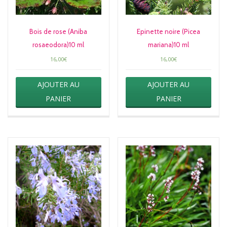
Bois de rose (Aniba
Epinette noire (Picea
rosaeodora)10 ml
mariana)10 ml
16,00
€
16,00
€
AJOUTER AU
AJOUTER AU
PANIER
PANIER