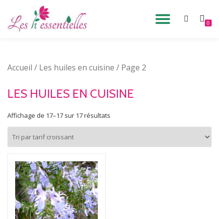
DÉPLIE
0
Aller
au
LA
contenu
Accueil
/
Les huiles en cuisine
/ Page 2
NAVIG
LES HUILES EN CUISINE
Affichage de 17–17 sur 17 résultats